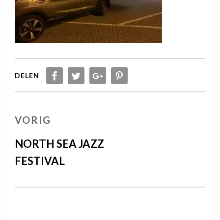
DELEN
Berichtnavigatie
VORIG
VORIG
BERICHT
NORTH SEA JAZZ
FESTIVAL