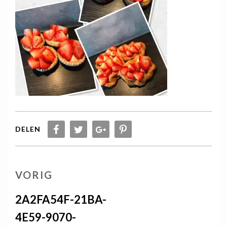
DELEN
Berichtnavigatie
VORIG
VORIG
BERICHT
2A2FA54F-21BA-
4E59-9070-