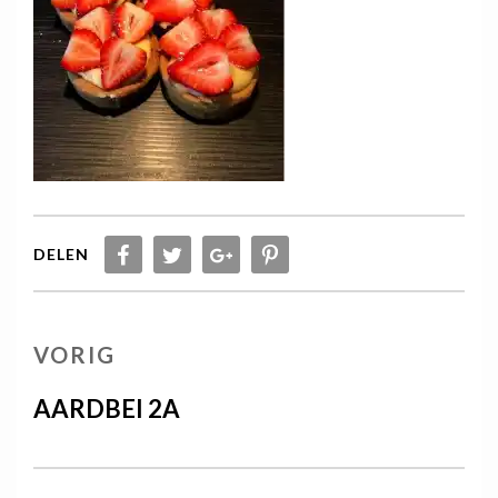
DELEN
Berichtnavigatie
VORIG
VORIG
BERICHT
AARDBEI 2A