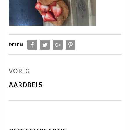
DELEN
Berichtnavigatie
VORIG
VORIG
BERICHT
AARDBEI 5