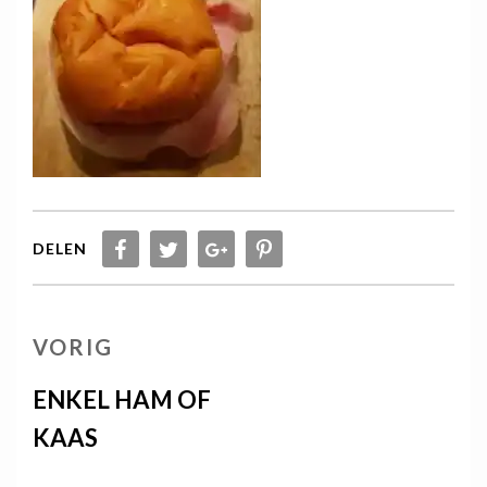
DELEN
Berichtnavigatie
VORIG
VORIG
BERICHT
ENKEL HAM OF
KAAS