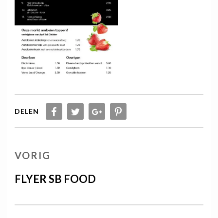
DELEN
Berichtnavigatie
VORIG
VORIG
BERICHT
FLYER SB FOOD