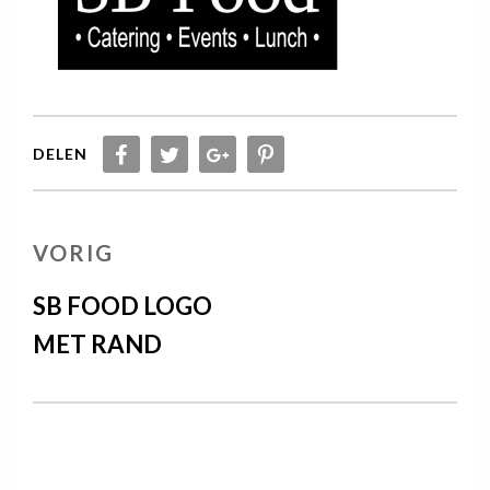
DELEN
Berichtnavigatie
VORIG
VORIG
BERICHT
SB FOOD LOGO
MET RAND