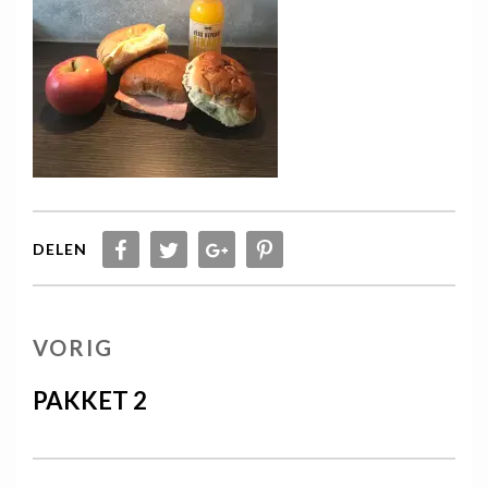
DELEN
Berichtnavigatie
VORIG
VORIG
BERICHT
PAKKET 2