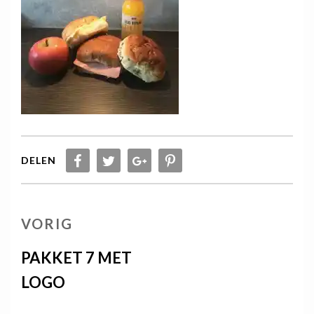
DELEN
Berichtnavigatie
VORIG
VORIG
BERICHT
PAKKET 7 MET
LOGO