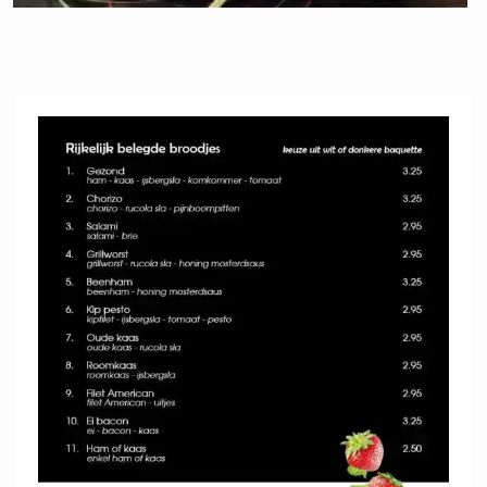
Ontbijtservice
€
11,47