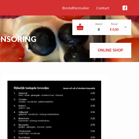
Bestelformulier
Contact
Aantal
Totaal
0
€
0,00
ONSORING
ONLINE SHOP