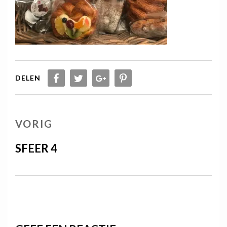
DELEN
Berichtnavigatie
VORIG
VORIG
BERICHT
SFEER 4