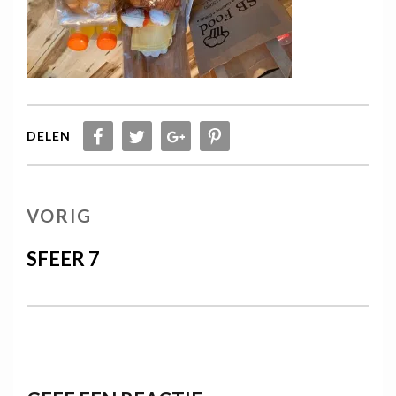
DELEN
Berichtnavigatie
VORIG
VORIG
BERICHT
SFEER 7